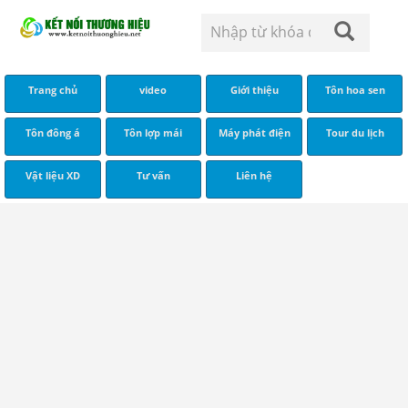
Trang chủ
video
Giới thiệu
Tôn hoa sen
Tôn đông á
Tôn lợp mái
Máy phát điện
Tour du lịch
Vật liệu XD
Tư vấn
Liên hệ