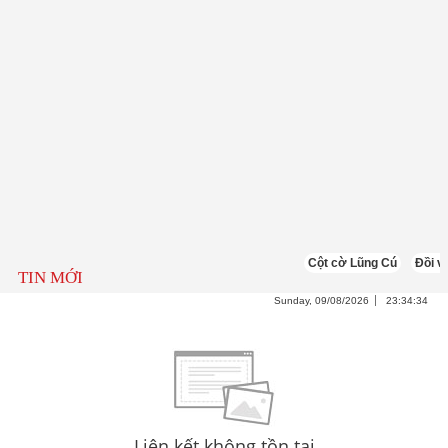
Cột cờ Lũng Cú
Đồi v
TIN MỚI
Sunday, 09/08/2026
23:34:34
Liên kết không tồn tại