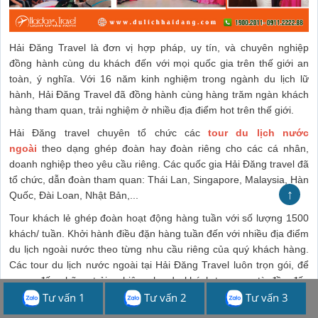
Hải Đăng Travel là đơn vị hợp pháp, uy tín, và chuyên nghiệp
đồng hành cùng du khách đến với mọi quốc gia trên thế giới an
toàn, ý nghĩa. Với 16 năm kinh nghiệm trong ngành du lịch lữ
hành, Hải Đăng Travel đã đồng hành cùng hàng trăm ngàn khách
hàng tham quan, trải nghiệm ở nhiều địa điểm hot trên thế giới.
Hải Đăng travel chuyên tổ chức các
tour du lịch nước
ngoài
theo dạng ghép đoàn hay đoàn riêng cho các cá nhân,
doanh nghiệp theo yêu cầu riêng. Các quốc gia Hải Đăng travel đã
tổ chức, dẫn đoàn tham quan: Thái Lan, Singapore, Malaysia, Hàn
↑
Quốc, Đài Loan, Nhật Bản,...
Tour khách lẻ ghép đoàn hoạt động hàng tuần với số lượng 1500
khách/ tuần. Khởi hành điều đặn hàng tuần đến với nhiều địa điểm
du lịch ngoài nước theo từng nhu cầu riêng của quý khách hàng.
Các tour du lịch nước ngoài tại Hải Đăng Travel luôn trọn gói, để
mang đến những trải nghiệm cho du khách trọn vẹn từ đầu đến
Tư vấn 1
Tư vấn 2
Tư vấn 3
cuối. Bạn có thể tham khảo các tour du lịch nước ngoài nổi bật tại
Hải Đăng Travel dưới đây nhé.