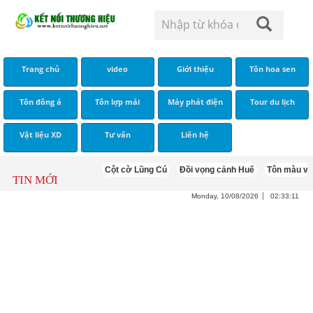
Trang chủ
video
Giới thiệu
Tôn hoa sen
Tôn đông á
Tôn lợp mái
Máy phát điện
Tour du lịch
Vật liệu XD
Tư vấn
Liên hệ
Cột cờ Lũng Cú
Đồi vọng cảnh Huế
Tôn màu vàng kem
TIN MỚI
Monday, 10/08/2026
02:33:12