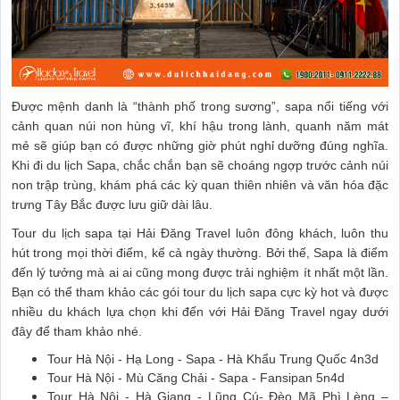
Được mệnh danh là “thành phố trong sương”, sapa nổi tiếng với
cảnh quan núi non hùng vĩ, khí hậu trong lành, quanh năm mát
mẻ sẽ giúp bạn có được những giờ phút nghỉ dưỡng đúng nghĩa.
Khi đi du lịch Sapa, chắc chắn bạn sẽ choáng ngợp trước cảnh núi
non trập trùng, khám phá các kỳ quan thiên nhiên và văn hóa đặc
trưng Tây Bắc được lưu giữ dài lâu.
Tour du lịch sapa tại Hải Đăng Travel luôn đông khách, luôn thu
hút trong mọi thời điểm, kể cả ngày thường. Bởi thế, Sapa là điểm
đến lý tưởng mà ai ai cũng mong được trải nghiệm ít nhất một lần.
Bạn có thể tham khảo các gói tour du lịch sapa cực kỳ hot và được
nhiều du khách lựa chọn khi đến với Hải Đăng Travel ngay dưới
đây để tham khảo nhé.
Tour Hà Nội - Hạ Long - Sapa - Hà Khẩu Trung Quốc 4n3d
Tour Hà Nội - Mù Căng Chải - Sapa - Fansipan 5n4d
Tour Hà Nội - Hà Giang - Lũng Cú- Đèo Mã Phì Lèng –