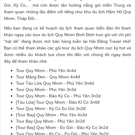
Gió, Kỳ Co,... mà còn được tận hưởng nắng gió miền Trung và
tham quan những địa điểm nổi tiếng như khu du lịch Hầm Hô Quy
Nhơn, Tháp Đôi…
Nếu bạn đang có kế hoạch du lịch tham quan biển đảo thì tham
khảo ngay các tour du lịch Quy Nhơn Bình Định trọn gói với chi phí
“hạt dẻ” đang được mở bán hàng tuần tại Hải Đăng Travel nhé!
Bạn có thể tham khảo các gói tour du lịch Quy Nhơn cực kỳ hot và
được nhiều du khách lựa chọn khi đến với chúng tôi ngay dưới
đây để tham khảo nhé.
Tour Quy Nhơn - Phú Yên 4n4d
Tour Măng Đen - Quy Nhơn 4n4đ
Tour Tàu Lửa Quy Nhơn - Phú Yên 3n4d
Tour Quy Nhơn - Phú Yên 3n3d
Tour Quy Nhơn - Đảo Kỳ Co - Phú Yên 3n3d
[Tàu Lửa] Tour Quy Nhơn - Đảo Kì Co 3n4đ
Tour Quy Nhơn - Kỳ Co Eo Gió 3n3đ
[Tour Bay] Quy Nhơn - Phú Yên 4n3d
Tour Bay Quy Nhơn - Phú Yên 3n2đ
[Tour Bay] Quy Nhơn - Eo Gió - Đảo Kỳ Co 3n2d
Tour Quy Nhơn - Kỳ Co - Eo Gió - Phú Yên 3n2d