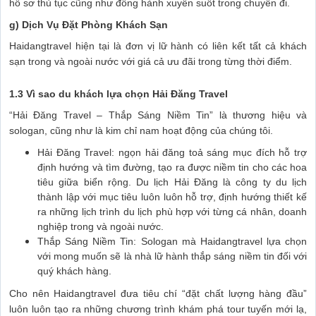
hồ sơ thủ tục cũng như đồng hành xuyên suốt trong chuyến đi.
g) Dịch Vụ Đặt Phòng Khách Sạn
Haidangtravel hiện tại là đơn vị lữ hành có liên kết tất cả khách
sạn trong và ngoài nước với giá cả ưu đãi trong từng thời điểm.
1.3 Vì sao du khách lựa chọn Hải Đăng Travel
“Hải Đăng Travel – Thắp Sáng Niềm Tin” là thương hiệu và
sologan, cũng như là kim chỉ nam hoạt động của chúng tôi.
Hải Đăng Travel: ngọn hải đăng toả sáng mục đích hỗ trợ
định hướng và tìm đường, tạo ra được niềm tin cho các hoa
tiêu giữa biển rộng. Du lịch Hải Đăng là công ty du lịch
thành lập với mục tiêu luôn luôn hỗ trợ, định hướng thiết kế
ra những lịch trình du lịch phù hợp với từng cá nhân, doanh
nghiệp trong và ngoài nước.
Thắp Sáng Niềm Tin: Sologan mà Haidangtravel lựa chọn
với mong muốn sẽ là nhà lữ hành thắp sáng niềm tin đối với
quý khách hàng.
Cho nên Haidangtravel đưa tiêu chí “đặt chất lượng hàng đầu”
luôn luôn tạo ra những chương trình khám phá tour tuyến mới lạ,