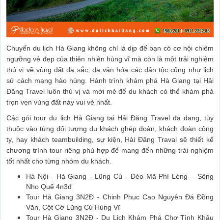
Chuyến du lịch Hà Giang không chỉ là dịp để bạn có cơ hội chiêm
ngưỡng vẻ đẹp của thiên nhiên hùng vĩ mà còn là một trải nghiệm
thú vị về vùng đất đa sắc, đa văn hóa các dân tộc cũng như lịch
sử cách mạng hào hùng. Hành trình khám phá Hà Giang tại Hải
Đăng Travel luôn thú vị và mới mẻ để du khách có thể khám phá
trọn vẹn vùng đất này vui vẻ nhất.
Các gói tour du lịch Hà Giang tại Hải Đăng Travel đa dạng, tùy
thuộc vào từng đối tượng du khách ghép đoàn, khách đoàn công
ty, hay khách teambuilding, sự kiện, Hải Đăng Traval sẽ thiết kế
chương trình tour riêng phù hợp để mang đến những trải nghiệm
tốt nhất cho từng nhóm du khách.
Hà Nội - Hà Giang - Lũng Cú - Đèo Mã Phì Lèng – Sông
Nho Quế 4n3đ
Tour Hà Giang 3N2Đ - Chinh Phục Cao Nguyên Đá Đồng
Văn, Cột Cờ Lũng Cú Hùng Vĩ
Tour Hà Giang 3N2Đ - Du Lịch Khám Phá Chợ Tình Khâu