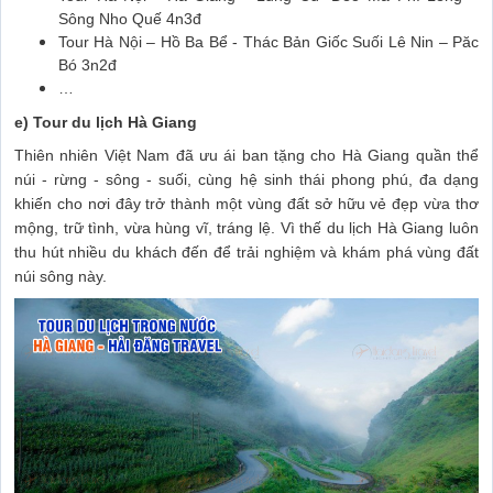
Sông Nho Quế 4n3đ
Tour Hà Nội – Hồ Ba Bể - Thác Bản Giốc Suối Lê Nin – Păc
Bó 3n2đ
…
e) Tour du lịch Hà Giang
Thiên nhiên Việt Nam đã ưu ái ban tặng cho Hà Giang quần thể
núi - rừng - sông - suối, cùng hệ sinh thái phong phú, đa dạng
khiến cho nơi đây trở thành một vùng đất sở hữu vẻ đẹp vừa thơ
mộng, trữ tình, vừa hùng vĩ, tráng lệ. Vì thế du lịch Hà Giang luôn
thu hút nhiều du khách đến để trải nghiệm và khám phá vùng đất
núi sông này.