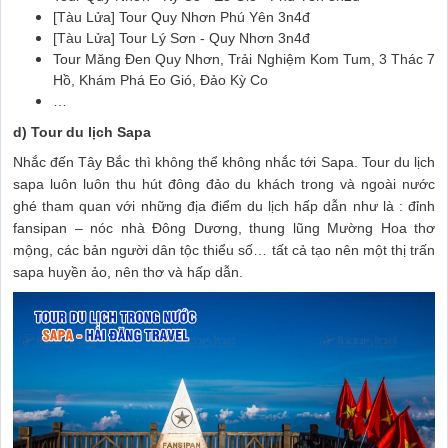
[Tàu Lửa] Tour Quy Nhơn Phú Yên 3n4đ
[Tàu Lửa] Tour Lý Sơn - Quy Nhơn 3n4đ
Tour Măng Đen Quy Nhơn, Trải Nghiệm Kom Tum, 3 Thác 7
Hồ, Khám Phá Eo Gió, Đảo Kỳ Co
…
d) Tour du lịch Sapa
Nhắc đến Tây Bắc thì không thể không nhắc tới Sapa. Tour du lịch
sapa luôn luôn thu hút đông đảo du khách trong và ngoài nước
ghé tham quan với những địa điểm du lịch hấp dẫn như là : đỉnh
fansipan – nóc nhà Đông Dương, thung lũng Mường Hoa thơ
mộng, các bản người dân tộc thiểu số… tất cả tạo nên một thị trấn
sapa huyền ảo, nên thơ và hấp dẫn.