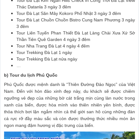
Tour Đà Lạt Kim Ngân Hills Check In Cổng Trời Đà Lạt View
Thác Datanla 3 ngày 3 đêm
Tour Đà Lạt Săn Mây Kokoro Phố Nhật 3 ngày 3 đêm
Tour Đà Lạt Chuồn Chuồn Bistro Cung Nam Phương 3 ngày
3 đêm
Tour Liên Tuyến Phan Thiết Đà Lạt Làng Chài Xưa Xứ Sở
Thần Tiên Quê Garden 4 ngày 3 đêm
Tour Nha Trang Đà Lạt 4 ngày 4 đêm
Tour Trekking Đà Lạt 1 ngày
Tour Trekking Đà Lạt nửa ngày
…
b) Tour du lịch Phú Quốc
Phú Quốc được mệnh danh là “Thiên Đường Đảo Ngọc” của Việt
Nam. Đến với hòn đảo xinh đẹp này, du khách sẽ được chiêm
ngưỡng vẻ đẹp của những bờ cát trắng mịn cùng làn nước trong
xanh của biển, được hòa mình vào thiên nhiên yên bình, được
thỏa thích bơi lặn ngắm nhìn cả thế giới san hô cùng những đàn
cá rực rỡ đầy màu sắc và còn được thưởng thức nhiều món ăn
ngon mang đậm hương vị đặc trưng của biển.