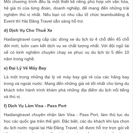
Mỗi chương trình đều là một thiết kế riêng phù hợp với văn hóa,
hệ giá trị của từng đoàn, doanh nghiệp, để mang đến những trải
nghiệm thú vị nhất. Nếu bạn có nhu cầu tổ chức teambuilding &
Event thì Hải Đăng Travel sẵn sàng hỗ trợ.
d) Dịch Vụ Cho Thuê Xe
Haidangtravel cung cấp các dòng xe du lịch từ 4 chỗ đến 45 chỗ
đời mới, luôn cam kết dịch vụ xe chất lượng nhất. Với đội ngũ tài
xế có kinh nghiệm chuyên chạy xe phục vụ du lịch từ 5 đến 10
năm trong nghề.
e) Đại Lý Vé Máy Bay
Là một trong những đại lý vé máy bay giá rẻ của các hãng bay
trong và ngoài nước. Mang đến những giá vé tốt nhất cho từng du
khách trên hành trình khám phá những địa điểm du lịch nổi tiếng
và thú vị.
f) Dịch Vụ Làm Visa - Pass Port
Haidangtravel chuyên nhận làm Visa - Pass Port, làm thủ tục du
học các quốc gia trên thế giới. Đặc biệt, các du khách khi lựa chọn
du lịch nước ngoài tại Hải Đăng Travel, sẽ được hỗ trợ trọn gói về