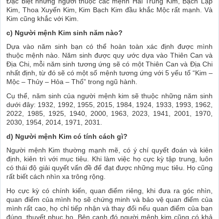
Đặc biệt những người thuộc các mệnh Hải Trung Kim, Bạch Lạp
Kim, Thoa Xuyến Kim, Kim Bạch Kim đầu khắc Mộc rất mạnh. Và
Kim cũng khắc với Kim.
c) Người mệnh Kim sinh năm nào?
Dựa vào năm sinh bạn có thể hoàn toàn xác định được mình
thuộc mệnh nào. Năm sinh được quy ước dựa vào Thiên Can và
Địa Chi, mỗi năm sinh tương ứng sẽ có một Thiên Can và Địa Chi
nhất định, từ đó sẽ có một số mệnh tương ứng với 5 yếu tố “Kim –
Mộc – Thủy – Hỏa – Thổ” trong ngũ hành.
Cụ thể, năm sinh của người mệnh kim sẽ thuộc những năm sinh
dưới đây: 1932, 1992, 1955, 2015, 1984, 1924, 1933, 1993, 1962,
2022, 1985, 1925, 1940, 2000, 1963, 2023, 1941, 2001, 1970,
2030, 1954, 2014, 1971, 2031.
d) Người mệnh Kim có tính cách gì?
Người mệnh Kim thường mạnh mẽ, có ý chí quyết đoán và kiên
định, kiên trì với mục tiêu. Khi làm việc họ cực kỳ tập trung, luôn
có thái độ giải quyết vấn đề để đạt được những mục tiêu. Họ cũng
rất biết cách nhìn xa trông rộng.
Họ cực kỳ có chính kiến, quan điểm riêng, khi đưa ra góc nhìn,
quan điểm của mình họ sẽ chứng minh và bảo vệ quan điểm của
mình rất cao, họ chỉ tiếp nhận và thay đổi nếu quan điểm của bạn
đúng, thuyết phục họ. Bên cạnh đó người mệnh kim cũng có khả