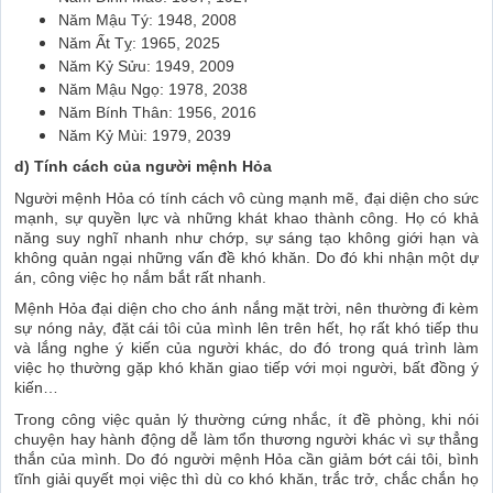
Năm Mậu Tý: 1948, 2008
Năm Ất Tỵ: 1965, 2025
Năm Kỷ Sửu: 1949, 2009
Năm Mậu Ngọ: 1978, 2038
Năm Bính Thân: 1956, 2016
Năm Kỷ Mùi: 1979, 2039
d) Tính cách của người mệnh Hỏa
Người mệnh Hỏa có tính cách vô cùng mạnh mẽ, đại diện cho sức
mạnh, sự quyền lực và những khát khao thành công. Họ có khả
năng suy nghĩ nhanh như chớp, sự sáng tạo không giới hạn và
không quản ngại những vấn đề khó khăn. Do đó khi nhận một dự
án, công việc họ nắm bắt rất nhanh.
Mệnh Hỏa đại diện cho cho ánh nắng mặt trời, nên thường đi kèm
sự nóng nảy, đặt cái tôi của mình lên trên hết, họ rất khó tiếp thu
và lắng nghe ý kiến của người khác, do đó trong quá trình làm
việc họ thường gặp khó khăn giao tiếp với mọi người, bất đồng ý
kiến…
Trong công việc quản lý thường cứng nhắc, ít đề phòng, khi nói
chuyện hay hành động dễ làm tổn thương người khác vì sự thẳng
thắn của mình. Do đó người mệnh Hỏa cần giảm bớt cái tôi, bình
tĩnh giải quyết mọi việc thì dù co khó khăn, trắc trở, chắc chắn họ