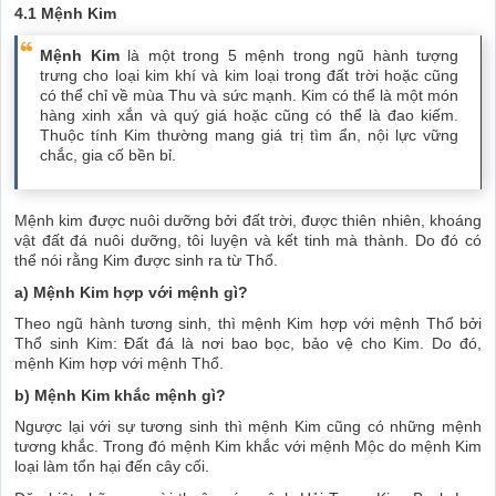
4.1 Mệnh Kim
Mệnh Kim
là một trong 5 mệnh trong ngũ hành tượng
trưng cho loại kim khí và kim loại trong đất trời hoặc cũng
có thể chỉ về mùa Thu và sức mạnh. Kim có thể là một món
hàng xinh xắn và quý giá hoặc cũng có thể là đao kiếm.
Thuộc tính Kim thường mang giá trị tìm ẩn, nội lực vững
chắc, gia cố bền bỉ.
Mệnh kim được nuôi dưỡng bởi đất trời, được thiên nhiên, khoáng
vật đất đá nuôi dưỡng, tôi luyện và kết tinh mà thành. Do đó có
thể nói rằng Kim được sinh ra từ Thổ.
a) Mệnh Kim hợp với mệnh gì?
Theo ngũ hành tương sinh, thì mệnh Kim hợp với mệnh Thổ bởi
Thổ sinh Kim: Đất đá là nơi bao bọc, bảo vệ cho Kim. Do đó,
mệnh Kim hợp với mệnh Thổ.
b) Mệnh Kim khắc mệnh gì?
Ngược lại với sự tương sinh thì mệnh Kim cũng có những mệnh
tương khắc. Trong đó mệnh Kim khắc với mệnh Mộc do mệnh Kim
loại làm tổn hại đến cây cối.