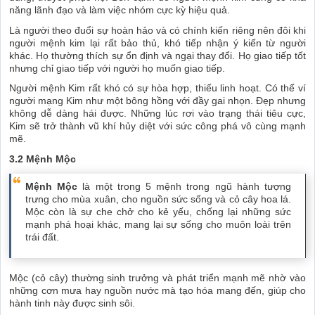
năng lãnh đạo và làm việc nhóm cực kỳ hiệu quả.
Là người theo đuổi sự hoàn hảo và có chính kiến riêng nên đôi khi
người mệnh kim lại rất bảo thủ, khó tiếp nhận ý kiến từ người
khác. Họ thường thích sự ổn định và ngại thay đổi. Họ giao tiếp tốt
nhưng chỉ giao tiếp với người họ muốn giao tiếp.
Người mệnh Kim rất khó có sự hòa hợp, thiếu linh hoạt. Có thể ví
người mạng Kim như một bông hồng với đầy gai nhọn. Đẹp nhưng
không dễ dàng hái được. Những lúc rơi vào trạng thái tiêu cực,
Kim sẽ trở thành vũ khí hủy diệt với sức công phá vô cùng mạnh
mẽ.
3.2 Mệnh Mộc
Mệnh Mộc
là một trong 5 mệnh trong ngũ hành tượng
trưng cho mùa xuân, cho nguồn sức sống và cỏ cây hoa lá.
Mộc còn là sự che chở cho kẻ yếu, chống lại những sức
mạnh phá hoại khác, mang lại sự sống cho muôn loài trên
trái đất.
Mộc (cỏ cây) thường sinh trưởng và phát triển mạnh mẽ nhờ vào
những cơn mưa hay nguồn nước mà tạo hóa mang đến, giúp cho
hành tinh này được sinh sôi.