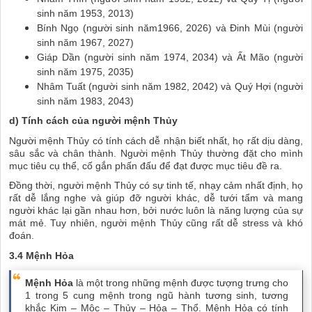
sinh năm 1953, 2013)
Bính Ngọ (người sinh năm1966, 2026) và Đinh Mùi (người
sinh năm 1967, 2027)
Giáp Dần (người sinh năm 1974, 2034) và Ất Mão (người
sinh năm 1975, 2035)
Nhâm Tuất (người sinh năm 1982, 2042) và Quý Hợi (người
sinh năm 1983, 2043)
d) Tính cách của người mệnh Thủy
Người mệnh Thủy có tính cách dễ nhận biết nhất, họ rất dịu dàng,
sâu sắc và chân thành. Người mệnh Thủy thường đặt cho mình
mục tiêu cụ thể, cố gắn phấn đấu để đạt được mục tiêu đề ra.
Đồng thời, người mệnh Thủy có sự tinh tế, nhạy cảm nhất định, họ
rất dễ lắng nghe và giúp đỡ người khác, dễ tưới tẩm và mang
người khác lại gần nhau hơn, bởi nước luôn là năng lượng của sự
mát mẻ. Tuy nhiên, người mệnh Thủy cũng rất dễ stress và khó
đoán.
3.4 Mệnh Hỏa
Mệnh Hỏa
là một trong những mệnh được tượng trưng cho
1 trong 5 cung mệnh trong ngũ hành tương sinh, tương
khắc Kim – Mộc – Thủy – Hỏa – Thổ. Mệnh Hỏa có tính