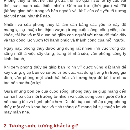
Phong thủy là một hệ thống dựa trên sự quan sát rất kỹ các vật
thể, sức mạnh của thiên nhiên. Gồm có trời (thời gian) và đất
(không gian bên trong và bên ngoài) và “khí” của các yếu tố tương
tác với nhau như thế nào.
Nhiệm vụ của phong thủy là làm cân bằng các yếu tố này để
mang lại sự thuận lợi, thịnh vượng trong cuộc sống, công việc, sức
khỏe, tài lộc và mối quan hệ giữa con người với nhau để thúc đẩy
và tạo động lực vươn tới hạnh phúc và thành công của mỗi người.
Ngày nay, phong thủy được ứng dụng rất nhiều lĩnh vực trong đời
sống nhất là việc xây dựng, trang trí nhà cửa, văn phòng, công ty
kinh doanh,…
Khi xem phong thủy sẽ giúp bạn “định vị” được vùng đất lành để
xây dựng, giúp bạn có sự bố trí bố cục, vật dụng trang trí trong gia
đình, văn phòng một cách hài hòa và tương hợp để bổ trợ nhau
tạo nên sự thuận lợi.
Giữa những bộn bề của cuộc sống, phong thủy sẽ giúp mang đến
sự hài hòa của môi trường tự nhiên và cuộc sống con người để trở
nên sung túc và hạnh phúc hơn. Do đó, bạn có thể áp dụng phong
thủy một cách khoa học và tinh thông để mang lại sự thuận lợi và
may mắn nhé.
2. Tương sinh, tương khắc là gì?