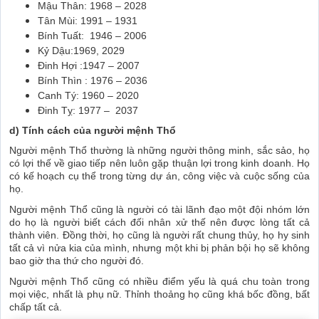
Mậu Thân: 1968 – 2028
Tân Mùi: 1991 – 1931
Bính Tuất: 1946 – 2006
Kỷ Dậu:1969, 2029
Đinh Hợi :1947 – 2007
Bính Thìn : 1976 – 2036
Canh Tý: 1960 – 2020
Đinh Tỵ: 1977 – 2037
d) Tính cách của người mệnh Thổ
Người mệnh Thổ thường là những người thông minh, sắc sảo, họ
có lợi thế về giao tiếp nên luôn gặp thuận lợi trong kinh doanh. Họ
có kế hoạch cụ thể trong từng dự án, công việc và cuộc sống của
họ.
Người mệnh Thổ cũng là người có tài lãnh đạo một đội nhóm lớn
do họ là người biết cách đối nhân xử thế nên được lòng tất cả
thành viên. Đồng thời, họ cũng là người rất chung thủy, họ hy sinh
tất cả vì nửa kia của mình, nhưng một khi bị phản bội họ sẽ không
bao giờ tha thứ cho người đó.
Người mệnh Thổ cũng có nhiều điểm yếu là quá chu toàn trong
mọi việc, nhất là phụ nữ. Thỉnh thoảng họ cũng khá bốc đồng, bất
chấp tất cả.