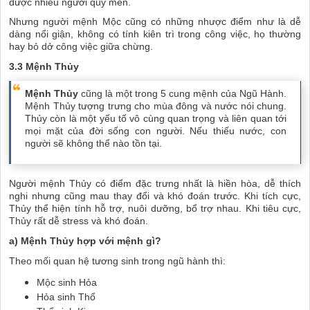
được nhiều người quý mến.
Nhưng người mệnh Mộc cũng có những nhược điểm như là dễ
dàng nổi giận, không có tính kiên trì trong công việc, họ thường
hay bỏ dở công việc giữa chừng.
3.3 Mệnh Thủy
Mệnh Thủy
cũng là một trong 5 cung mệnh của Ngũ Hành.
Mệnh Thủy tượng trưng cho mùa đông và nước nói chung.
Thủy còn là một yếu tố vô cùng quan trọng và liên quan tới
mọi mặt của đời sống con người. Nếu thiếu nước, con
người sẽ không thể nào tồn tại.
Người mệnh Thủy có điểm đặc trưng nhất là hiền hòa, dễ thích
nghi nhưng cũng mau thay đổi và khó đoán trước. Khi tích cực,
Thủy thể hiện tính hỗ trợ, nuôi dưỡng, bổ trợ nhau. Khi tiêu cực,
Thủy rất dễ stress và khó đoán.
a) Mệnh Thủy hợp với mệnh gì?
Theo mối quan hệ tương sinh trong ngũ hành thì:
Mộc sinh Hỏa
Hỏa sinh Thổ