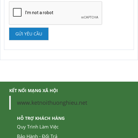
GỬI YÊU CẦU
KẾT NỐI MẠNG XÃ HỘI
www.ketnoithuonghieu.net
HỖ TRỢ KHÁCH HÀNG
Quy Trình Làm Việc
Bảo Hành - Đổi Trả