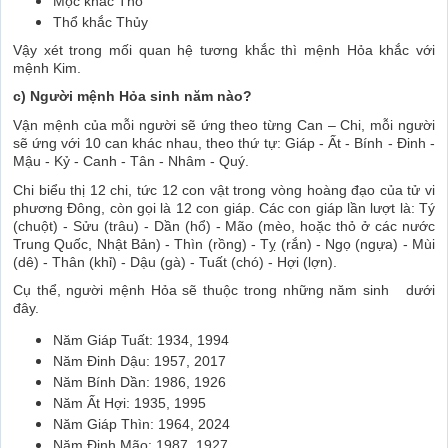
Mộc khắc Thổ
Thổ khắc Thủy
Vậy xét trong mối quan hệ tương khắc thì mệnh Hỏa khắc với
mệnh Kim.
c) Người mệnh Hỏa sinh năm nào?
Vận mệnh của mỗi người sẽ ứng theo từng Can – Chi, mỗi người
sẽ ứng với 10 can khác nhau, theo thứ tự: Giáp - Ất - Bính - Đinh -
Mậu - Kỷ - Canh - Tân - Nhâm - Quý.
Chi biểu thị 12 chi, tức 12 con vật trong vòng hoàng đạo của tử vi
phương Đông, còn gọi là 12 con giáp. Các con giáp lần lượt là: Tý
(chuột) - Sửu (trâu) - Dần (hổ) - Mão (mèo, hoặc thỏ ở các nước
Trung Quốc, Nhật Bản) - Thìn (rồng) - Tỵ (rắn) - Ngọ (ngựa) - Mùi
(dê) - Thân (khỉ) - Dậu (gà) - Tuất (chó) - Hợi (lợn).
Cụ thể, người mệnh Hỏa sẽ thuộc trong những năm sinh dưới
đây.
Năm Giáp Tuất: 1934, 1994
Năm Đinh Dậu: 1957, 2017
Năm Bính Dần: 1986, 1926
Năm Ất Hợi: 1935, 1995
Năm Giáp Thìn: 1964, 2024
Năm Đinh Mão: 1987, 1927