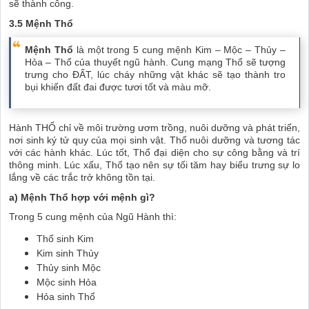
sẽ thành công.
3.5 Mệnh Thổ
Mệnh Thổ
là một trong 5 cung mệnh Kim – Mộc – Thủy –
Hỏa – Thổ của thuyết ngũ hành. Cung mạng Thổ sẽ tượng
trưng cho ĐẤT, lúc cháy những vật khác sẽ tạo thành tro
bụi khiến đất đai được tươi tốt và màu mỡ.
Hành THỔ chỉ về môi trường ươm trồng, nuôi dưỡng và phát triển,
nơi sinh ký tử quy của mọi sinh vật. Thổ nuôi dưỡng và tương tác
với các hành khác. Lúc tốt, Thổ đại diện cho sự công bằng và trí
thông minh. Lúc xấu, Thổ tạo nên sự tối tăm hay biểu trưng sự lo
lắng về các trắc trở không tồn tại.
a) Mệnh Thổ hợp với mệnh gì?
Trong 5 cung mệnh của Ngũ Hành thì:
Thổ sinh Kim
Kim sinh Thủy
Thủy sinh Mộc
Mộc sinh Hỏa
Hỏa sinh Thổ