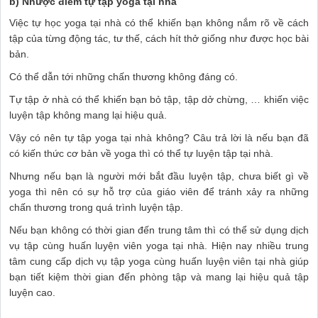
b) Nhược điểm tự tập yoga tại nhà
Việc tự học yoga tại nhà có thể khiến bạn không nắm rõ về cách
tập của từng động tác, tư thế, cách hít thở giống như được học bài
bản.
Có thể dẫn tới những chấn thương không đáng có.
Tự tập ở nhà có thể khiến bạn bỏ tập, tập dở chừng, … khiến việc
luyện tập không mang lại hiệu quả.
Vậy có nên tự tập yoga tại nhà không? Câu trả lời là nếu bạn đã
có kiến thức cơ bản về yoga thì có thể tự luyện tập tại nhà.
Nhưng nếu bạn là người mới bắt đầu luyện tập, chưa biết gì về
yoga thì nên có sự hỗ trợ của giáo viên để tránh xảy ra những
chấn thương trong quá trình luyện tập.
Nếu bạn không có thời gian đến trung tâm thì có thể sử dụng dịch
vụ tập cùng huấn luyện viên yoga tại nhà. Hiện nay nhiều trung
tâm cung cấp dịch vụ tập yoga cùng huấn luyện viên tại nhà giúp
bạn tiết kiệm thời gian đến phòng tập và mang lại hiệu quả tập
luyện cao.