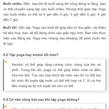
Buổi chiều:
Nếu bạn bỏ lỡ buổi sáng thì cũng đừng lo lắng, bạn
có thể chuyển sang tập vào buổi chiều. Khung thời gian tập Yoga
vào buổi chiều có thể từ 4 giờ đến 5 giờ, 5 giờ đến 6 giờ, 6 giờ
đến 7 giờ.
Buối tối:
Việc tập Yoga vào buổi tối giúp tâm trí thư giãn, cải thiện
hệ tiêu hóa, bạn sẽ dễ dàng chìm vào giấc ngủ hơn. Bạn nên thực
hiện các động tác Yoga nhẹ nhàng vào khoảng 30 phút trước khi
đi ngủ.
5.2 Tập yoga hay erobic tốt hơn?
Aerobic có thể giúp tăng cường chức năng của tim và
phổi. Trong khi đó, yoga có thể giúp kiểm soát và điều
hòa hơi thở. Tùy vào bạn thích bộ môn nào thì có thể lựa
bộ môn đó luyện tập hoặc có thể kết hợp cả 2. Vì cả hai
đều mang lại lợi ích tuyệt vời cho cơ thể.
5.3 Có nên xông hơi sau khi tập yoga không?