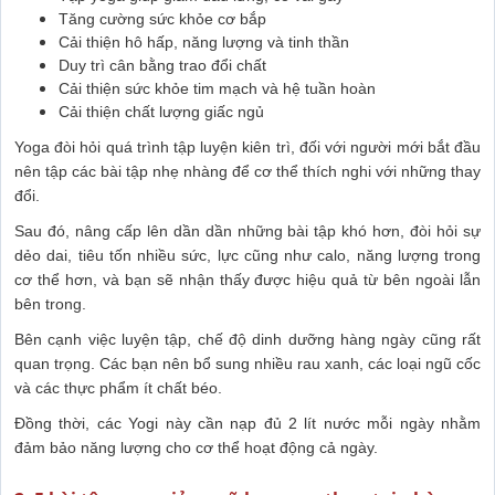
Tăng cường sức khỏe cơ bắp
Cải thiện hô hấp, năng lượng và tinh thần
Duy trì cân bằng trao đổi chất
Cải thiện sức khỏe tim mạch và hệ tuần hoàn
Cải thiện chất lượng giấc ngủ
Yoga đòi hỏi quá trình tập luyện kiên trì, đối với người mới bắt đầu
nên tập các bài tập nhẹ nhàng để cơ thể thích nghi với những thay
đổi.
Sau đó, nâng cấp lên dần dần những bài tập khó hơn, đòi hỏi sự
dẻo dai, tiêu tốn nhiều sức, lực cũng như calo, năng lượng trong
cơ thể hơn, và bạn sẽ nhận thấy được hiệu quả từ bên ngoài lẫn
bên trong.
Bên cạnh việc luyện tập, chế độ dinh dưỡng hàng ngày cũng rất
quan trọng. Các bạn nên bổ sung nhiều rau xanh, các loại ngũ cốc
và các thực phẩm ít chất béo.
Đồng thời, các Yogi này cần nạp đủ 2 lít nước mỗi ngày nhằm
đảm bảo năng lượng cho cơ thể hoạt động cả ngày.