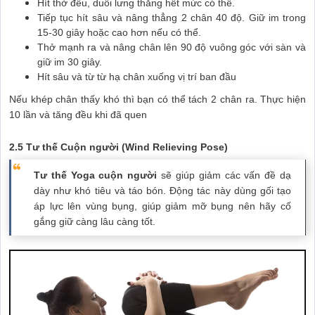
Hít thở đều, duỗi lưng thẳng hết mức có thể.
Tiếp tục hít sâu và nâng thẳng 2 chân 40 độ. Giữ im trong
15-30 giây hoặc cao hơn nếu có thể.
Thở mạnh ra và nâng chân lên 90 độ vuông góc với sàn và
giữ im 30 giây.
Hít sâu và từ từ hạ chân xuống vị trí ban đầu
Nếu khép chân thấy khó thì bạn có thể tách 2 chân ra. Thực hiện
10 lần và tăng đều khi đã quen
2.5 Tư thế Cuộn người (Wind Relieving Pose)
Tư thế Yoga cuộn người
sẽ giúp giảm các vấn đề dạ
dày như khó tiêu và táo bón. Động tác này dùng gối tạo
áp lực lên vùng bụng, giúp giảm mỡ bụng nên hãy cố
gắng giữ càng lâu càng tốt.