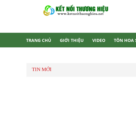
TRANG CHỦ
GIỚI THIỆU
VIDEO
TÔN HOA
TƯ VẤN
LIÊN HỆ
TIN MỚI