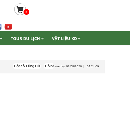
0
TOUR DU LỊCH
VẬT LIỆU XD
Cột cờ Lũng Cú
Đồi vọng cảnh Huế
Tôn màu vàng kem
Kỳ Co E
Saturday, 08/08/2026
04:24:09