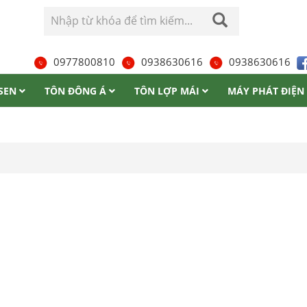
0977800810
0938630616
0938630616
 SEN
TÔN ĐÔNG Á
TÔN LỢP MÁI
MÁY PHÁT ĐIỆN