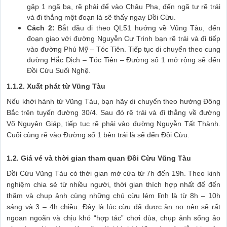
gặp 1 ngã ba, rẽ phải để vào Châu Pha, đến ngã tư rẽ trái
và đi thẳng một đoạn là sẽ thấy ngay Đồi Cừu.
Cách 2:
Bắt đầu đi theo QL51 hướng về Vũng Tàu, đến
đoạn giao với đường Nguyễn Cư Trinh bạn rẽ trái và đi tiếp
vào đường Phú Mỹ – Tóc Tiên. Tiếp tục di chuyển theo cung
đường Hắc Dịch – Tóc Tiên – Đường số 1 mở rộng sẽ đến
Đồi Cừu Suối Nghệ.
1.1.2. Xuất phát từ Vũng Tàu
Nếu khởi hành từ Vũng Tàu, bạn hãy di chuyển theo hướng Đông
Bắc trên tuyến đường 30/4. Sau đó rẽ trái và đi thẳng về đường
Võ Nguyên Giáp, tiếp tục rẽ phải vào đường Nguyễn Tất Thành.
Cuối cùng rẽ vào Đường số 1 bên trái là sẽ đến Đồi Cừu.
1.2. Giá vé và thời gian tham quan Đồi Cừu Vũng Tàu
Đồi Cừu Vũng Tàu có thời gian mở cửa từ 7h đến 19h. Theo kinh
nghiệm chia sẻ từ nhiều người, thời gian thích hợp nhất để đến
thăm và chụp ảnh cùng những chú cừu lém lỉnh là từ 8h – 10h
sáng và 3 – 4h chiều. Đây là lúc cừu đã được ăn no nên sẽ rất
ngoan ngoãn và chịu khó “hợp tác” chơi đùa, chụp ảnh sống ảo