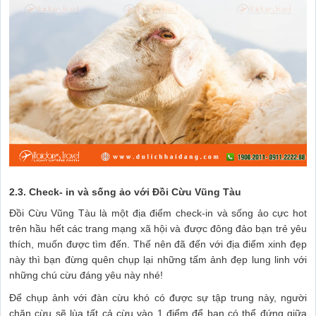
2.3. Check- in và sống ảo với Đồi Cừu Vũng Tàu
Đồi Cừu Vũng Tàu là một địa điểm check-in và sống ảo cực hot
trên hầu hết các trang mạng xã hội và được đông đảo bạn trẻ yêu
thích, muốn được tìm đến. Thế nên đã đến với địa điểm xinh đẹp
này thì bạn đừng quên chụp lại những tấm ảnh đẹp lung linh với
những chú cừu đáng yêu này nhé!
Để chụp ảnh với đàn cừu khó có được sự tập trung này, người
chăn cừu sẽ lùa tất cả cừu vào 1 điểm để bạn có thể đứng giữa