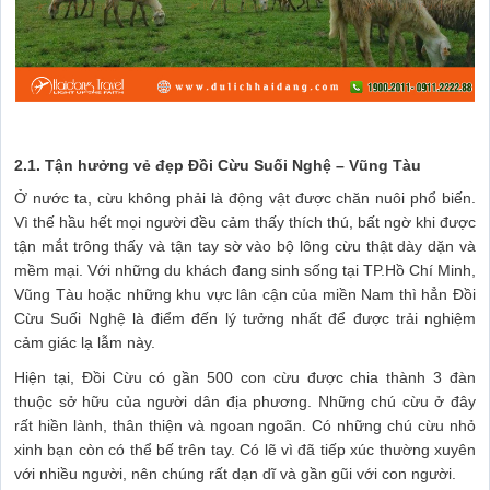
2.1. Tận hưởng vẻ đẹp Đồi Cừu Suối Nghệ – Vũng Tàu
Ở nước ta, cừu không phải là động vật được chăn nuôi phổ biến.
Vì thế hầu hết mọi người đều cảm thấy thích thú, bất ngờ khi được
tận mắt trông thấy và tận tay sờ vào bộ lông cừu thật dày dặn và
mềm mại. Với những du khách đang sinh sống tại TP.Hồ Chí Minh,
Vũng Tàu hoặc những khu vực lân cận của miền Nam thì hẳn Đồi
Cừu Suối Nghệ là điểm đến lý tưởng nhất để được trải nghiệm
cảm giác lạ lẫm này.
Hiện tại, Đồi Cừu có gần 500 con cừu được chia thành 3 đàn
thuộc sở hữu của người dân địa phương. Những chú cừu ở đây
rất hiền lành, thân thiện và ngoan ngoãn. Có những chú cừu nhỏ
xinh bạn còn có thể bế trên tay. Có lẽ vì đã tiếp xúc thường xuyên
với nhiều người, nên chúng rất dạn dĩ và gần gũi với con người.