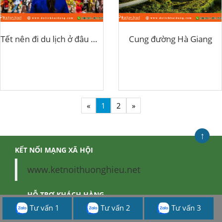
Tết nên đi du lịch ở đâu miền Nam?
Cung đường Hà Giang
«
1
2
»
↑
KẾT NỐI MẠNG XÃ HỘI
www.ketnoithuonghieu.net
HỖ TRỢ KHÁCH HÀNG
Tư vấn 1
Tư vấn 2
Tư vấn 3
Quy Trình Làm Việc