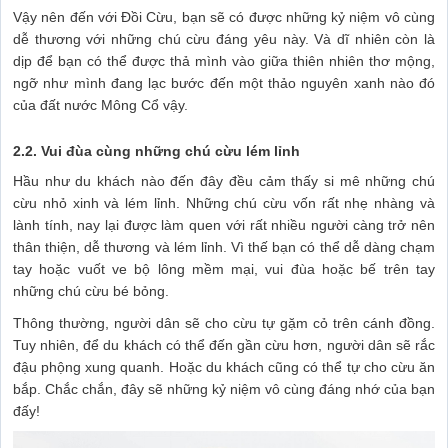
Vậy nên đến với Đồi Cừu, bạn sẽ có được những kỷ niệm vô cùng
dễ thương với những chú cừu đáng yêu này. Và dĩ nhiên còn là
dịp để bạn có thể được thả mình vào giữa thiên nhiên thơ mộng,
ngỡ như mình đang lạc bước đến một thảo nguyên xanh nào đó
của đất nước Mông Cổ vậy.
2.2. Vui đùa cùng những chú cừu lém lỉnh
Hầu như du khách nào đến đây đều cảm thấy si mê những chú
cừu nhỏ xinh và lém lỉnh. Những chú cừu vốn rất nhẹ nhàng và
lành tính, nay lại được làm quen với rất nhiều người càng trở nên
thân thiện, dễ thương và lém lỉnh. Vì thế bạn có thể dễ dàng chạm
tay hoặc vuốt ve bộ lông mềm mại, vui đùa hoặc bế trên tay
những chú cừu bé bỏng.
Thông thường, người dân sẽ cho cừu tự gặm cỏ trên cánh đồng.
Tuy nhiên, để du khách có thể đến gần cừu hơn, người dân sẽ rắc
đậu phộng xung quanh. Hoặc du khách cũng có thể tự cho cừu ăn
bắp. Chắc chắn, đây sẽ những kỷ niệm vô cùng đáng nhớ của bạn
đấy!