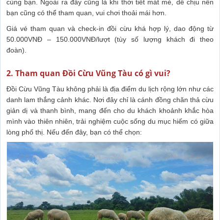
cùng bạn. Ngoài ra đây cũng là khi thời tiết mát mẻ, dễ chịu nên
bạn cũng có thể tham quan, vui chơi thoải mái hơn.
Giá vé tham quan và check-in đồi cừu khá hợp lý, dao động từ
50.000VNĐ – 150.000VNĐ/lượt (tùy số lượng khách đi theo
đoàn).
2. Tham quan Đồi Cừu Vũng Tàu có gì vui?
Đồi Cừu Vũng Tàu không phải là địa điểm du lịch rộng lớn như các
danh lam thắng cảnh khác. Nơi đây chỉ là cánh đồng chăn thả cừu
giản dị và thanh bình, mang đến cho du khách khoảnh khắc hòa
mình vào thiên nhiên, trải nghiệm cuộc sống du mục hiếm có giữa
lòng phố thị. Nếu đến đây, bạn có thể chọn: