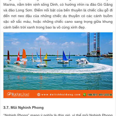
Marina, nằm trên vịnh sông Dinh, có hướng nhìn ra đảo Gò Găng
và đảo Long Sơn. Điểm nổi bật của bến thuyền là chiếc cầu gỗ đi
đến nơi neo đậu của những chiếc du thuyền có các cánh buồm
sặc sỡ sắc màu, hoặc những chiếc cano sang trọng giữa khung
cảnh biển trời xanh trong bao la vô cùng xinh đẹp.
3.7. Mũi Nghinh Phong
“Nghinh Phong” mang ý nghĩa là đón gió, vì thế mũi Nghinh Phong