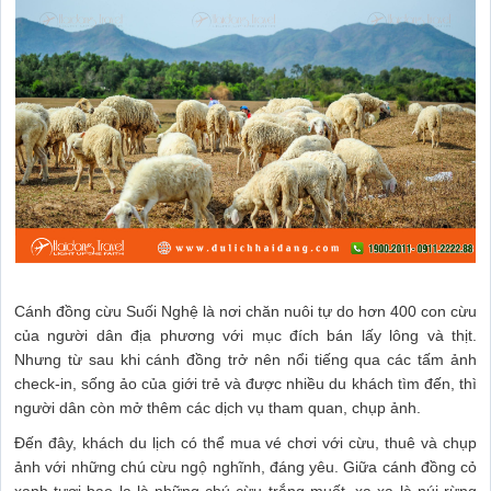
Cánh đồng cừu Suối Nghệ là nơi chăn nuôi tự do hơn 400 con cừu
của người dân địa phương với mục đích bán lấy lông và thịt.
Nhưng từ sau khi cánh đồng trở nên nổi tiếng qua các tấm ảnh
check-in, sống ảo của giới trẻ và được nhiều du khách tìm đến, thì
người dân còn mở thêm các dịch vụ tham quan, chụp ảnh.
Đến đây, khách du lịch có thể mua vé chơi với cừu, thuê và chụp
ảnh với những chú cừu ngộ nghĩnh, đáng yêu. Giữa cánh đồng cỏ
xanh tươi bao la là những chú cừu trắng muốt, xa xa là núi rừng