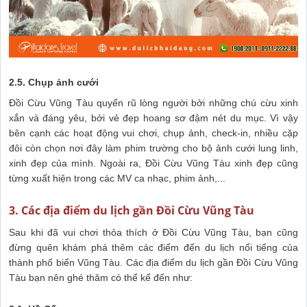
2.5. Chụp ảnh cưới
Đồi Cừu Vũng Tàu quyến rũ lòng người bởi những chú cừu xinh
xắn và đáng yêu, bởi vẻ đẹp hoang sơ đậm nét du mục. Vì vậy
bên cạnh các hoạt động vui chơi, chụp ảnh, check-in, nhiều cặp
đôi còn chọn nơi đây làm phim trường cho bộ ảnh cưới lung linh,
xinh đẹp của mình. Ngoài ra, Đồi Cừu Vũng Tàu xinh đẹp cũng
từng xuất hiện trong các MV ca nhạc, phim ảnh,...
3. Các địa điểm du lịch gần Đồi Cừu Vũng Tàu
Sau khi đã vui chơi thỏa thích ở Đồi Cừu Vũng Tàu, bạn cũng
đừng quên khám phá thêm các điểm đến du lịch nổi tiếng của
thành phố biển Vũng Tàu. Các địa điểm du lịch gần Đồi Cừu Vũng
Tàu bạn nên ghé thăm có thể kể đến như: