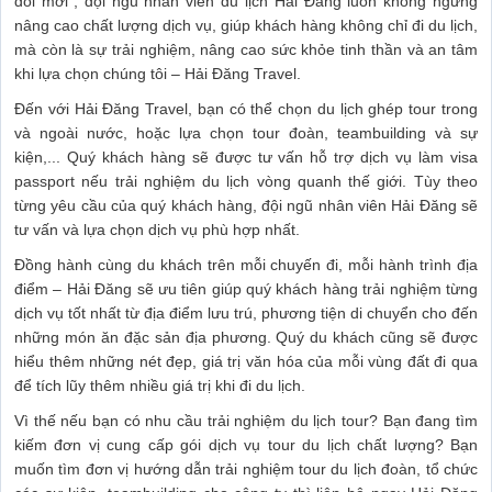
đổi mới", đội ngũ nhân viên du lịch Hải Đăng luôn không ngừng
nâng cao chất lượng dịch vụ, giúp khách hàng không chỉ đi du lịch,
mà còn là sự trải nghiệm, nâng cao sức khỏe tinh thần và an tâm
khi lựa chọn chúng tôi – Hải Đăng Travel.
Đến với Hải Đăng Travel, bạn có thể chọn du lịch ghép tour trong
và ngoài nước, hoặc lựa chọn tour đoàn, teambuilding và sự
kiện,... Quý khách hàng sẽ được tư vấn hỗ trợ dịch vụ làm visa
passport nếu trải nghiệm du lịch vòng quanh thế giới. Tùy theo
từng yêu cầu của quý khách hàng, đội ngũ nhân viên Hải Đăng sẽ
tư vấn và lựa chọn dịch vụ phù hợp nhất.
Đồng hành cùng du khách trên mỗi chuyến đi, mỗi hành trình địa
điểm – Hải Đăng sẽ ưu tiên giúp quý khách hàng trải nghiệm từng
dịch vụ tốt nhất từ địa điểm lưu trú, phương tiện di chuyển cho đến
những món ăn đặc sản địa phương. Quý du khách cũng sẽ được
hiểu thêm những nét đẹp, giá trị văn hóa của mỗi vùng đất đi qua
để tích lũy thêm nhiều giá trị khi đi du lịch.
Vì thế nếu bạn có nhu cầu trải nghiệm du lịch tour? Bạn đang tìm
kiếm đơn vị cung cấp gói dịch vụ tour du lịch chất lượng? Bạn
muốn tìm đơn vị hướng dẫn trải nghiệm tour du lịch đoàn, tổ chức