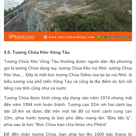
3.5. Tượng Chúa Kito Vũng Tàu
Tượng Chúa Kito Vũng Tàu thường được người dân địa phương
gọi là tượng Chúa dang tay, tượng Chúa Kito núi Nhỏ, tượng Chúa
Kito Vua,... Đây là một bức tượng Chúa Giêsu tọa lại tại núi Nhỏ, là
biểu tượng của phố biển Vũng Tàu và cũng là địa điểm du lịch nổi
tiếng của tỉnh cũng như cả nước.
Tượng Chúa được khởi công xây dựng vào năm 1974 nhưng mãi
đến năm 1994 mới hoàn thành. Tượng cao 32m với hai cánh tay
dài 18,4m và được đặt trên một bệ đỡ có hình cánh cung cao
10m, phía trước tượng là bức phù điêu mang tên “Bữa tiệc ly”,
phía sau là bức “Đức Chúa trao chìa khóa cho Phêrô”.
Đế đến chân tượng Chúa, bạn phải leo lên 1000 bậc thang từ