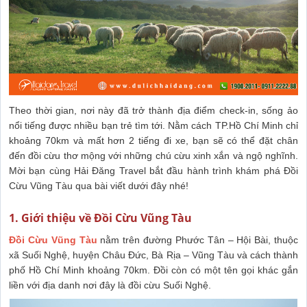
Theo thời gian, nơi này đã trở thành địa điểm check-in, sống ảo
nổi tiếng được nhiều bạn trẻ tìm tới. Nằm cách TP.Hồ Chí Minh chỉ
khoảng 70km và mất hơn 2 tiếng đi xe, bạn sẽ có thể đặt chân
đến đồi cừu thơ mộng với những chú cừu xinh xắn và ngộ nghĩnh.
Mời bạn cùng Hải Đăng Travel bắt đầu hành trình khám phá Đồi
Cừu Vũng Tàu qua bài viết dưới đây nhé!
1. Giới thiệu về Đồi Cừu Vũng Tàu
Đồi Cừu Vũng Tàu
nằm trên đường Phước Tân – Hội Bài, thuộc
xã Suối Nghệ, huyện Châu Đức, Bà Rịa – Vũng Tàu và cách thành
phố Hồ Chí Minh khoảng 70km. Đồi còn có một tên gọi khác gắn
liền với địa danh nơi đây là đồi cừu Suối Nghệ.