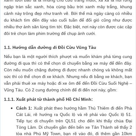
ngập tràn sắc xanh, hòa cùng bầu trời xanh mây trắng, khung
cảnh này trông đẹp như tranh vẽ. Bởi thế mà ngày càng có nhiều
du khách tìm đến đây vào cuối tuần để đổi gió cũng như được
nhiều thợ ảnh săn lùng tìm tới. Đặc biệt, nơi này còn được các cặp
đôi trẻ chọn làm phim trường để chụp ảnh cưới.
1.1. Hướng dẫn đường đi Đồi Cừu Vũng Tàu
Nếu bạn là một người thích phượt và muốn khám phá từng cung
đường đi qua thì có thể chọn di chuyển bằng xe máy để đến đây.
Còn nếu muốn chặng đường đi được nhanh chóng và không mất
sức thì có thể chọn đi xe khách. Nhưng nếu đi bằng xe khách, bạn
vẫn phải thuê xe máy hoặc đi xe ôm để đến Đồi Cừu Suối Nghệ –
Vũng Tàu. Có 2 cung đường chính để đi đến nơi này, gồm:
1.1.1. Xuất phát từ thành phố Hồ Chí Minh:
Cách 1:
Xuất phát theo hướng hầm Thủ Thiêm đi đến Phà
Cát Lái, rẽ hướng ra Quốc lộ và rẽ phải vào Quốc lộ 51.
Tiếp tục di chuyển trên QL51 cho đến khi thấy chùa Đại
Tòng Lâm. Di chuyển gần đến bến xe Tân Thành sẽ thấy 2
tòa nhà Phú Mỹ Town, bạn rẽ vào đó, đi thêm gần 10km