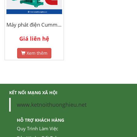
Máy phát điện Cummins 45kva
Giá liên hệ
Xem thêm
KẾT NỐI MẠNG XÃ HỘI
www.ketnoithuonghieu.net
HỖ TRỢ KHÁCH HÀNG
Quy Trình Làm Việc