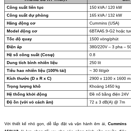
Công suất liên tục
150 kVA / 120 kW
Công suất dự phòng
165 kVA / 132 kW
Hãng động cơ
Cummins (USA)
Model động cơ
6BTAA5.9-G2 hoặc t
Tốc độ quay
1500 vòng/phút
Điện áp
380/220V – 3 pha – 5
Hệ số công suất (Cosφ)
0.8
Dung tích bình nhiên liệu
250 lít
Tiêu hao nhiên liệu (100% tải)
~ 30 lít/giờ
Kích thước (D x R x C)
2900 x 1100 x 1600 
Trọng lượng khô
Khoảng 1450 kg
Hệ thống khởi động
Đề nổ bằng điện 24V
Độ ồn (với vỏ cách âm)
72 ± 3 dB(A) @ 7m
Với thiết kế nhỏ gọn, dễ lắp đặt và vận hành êm ái,
Cummins