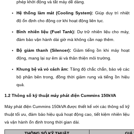
phép khởi động và tắt máy dễ dàng.
Hệ thống làm mát (Cooling System):
Giúp duy trì nhiệt
độ ổn định cho động cơ khi hoạt động liên tục.
Bình nhiên liệu (Fuel Tank):
Dự trữ nhiên liệu cho máy,
đảm bảo vận hành dài giờ mà không cần nạp thêm.
Bộ giảm thanh (Silencer):
Giảm tiếng ồn khi máy hoạt
động, mang lại sự êm ái và thân thiện môi trường.
Khung bệ và vỏ cách âm:
Tăng độ chắc chắn, bảo vệ các
bộ phận bên trong, đồng thời giảm rung và tiếng ồn hiệu
quả.
1.2 Thông số kỹ thuật máy phát điện Cummins 150kVA
Máy phát điện Cummins 150kVA được thiết kế với các thông số kỹ
thuật tối ưu, đảm bảo hiệu quả hoạt động cao, tiết kiệm nhiên liệu
và vận hành ổn định trong thời gian dài.
THÔNG SỐ KỸ THUẬT
GIÁ 