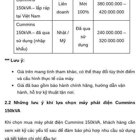
Liên
Mới
380.000.000 –
150kVA – lắp ráp
doanh
100%
420.000.000
tại Việt Nam
Cummins
Đã qua
150kVA – đã qua
Nhật /
240.000.000 –
sử
sử dụng (nhập
Mỹ
320.000.000
dụng
khẩu)
*** Lưu ý:
Giá trên mang tính tham khảo, có thể thay đổi tùy thời điểm
và cấu hình thực tế của máy.
Giá đã bao gồm bảo hành chính hãng, hướng dẫn vận
hành, hỗ trợ kỹ thuật tận nơi.
2.2 Những lưu ý khi lựa chọn máy phát điện Cummins
150kVA
Khi chọn mua máy phát điện Cummins 150kVA, khách hàng cần
xem xét kỹ các yếu tố sau để đảm bảo phù hợp nhu cầu sử dụng
và tiết kiệm chi phí đầu tư: