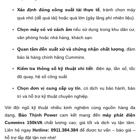
Xác định đúng công suất tải thực tế
, tránh chọn máy
quá nhỏ (dễ quá tải) hoặc quá lớn (gây lãng phí nhiên liệu).
Chọn máy có vỏ cách âm
nếu sử dụng trong khu dân cư,
văn phòng hoặc nhà hàng, khách sạn.
Quan tâm đến xuất xứ và chứng nhận chất lượng
, đảm
bảo là hàng chính hãng Cummins.
Kiểm tra thông số kỹ thuật chi tiết
: điện áp, tần số, tốc
độ quay, hệ số công suất.
Chọn đơn vị cung cấp uy tín
, có dịch vụ bảo hành, bảo
trì và hỗ trợ kỹ thuật chuyên nghiệp.
Với đội ngũ kỹ thuật nhiều kinh nghiệm cùng nguồn hàng đa
dạng,
Bảo Thịnh Power
cam kết mang đến
máy phát điện
Cummins 150kVA
chất lượng cao, giá tốt và dịch vụ tận tâm.
Liên hệ ngay
Hotline: 0911.384.384
để được tư vấn – báo giá –
hỗ trợ lắp đặt tận nơi nhé!