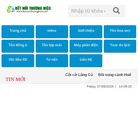
Trang chủ
video
Giới thiệu
Tôn hoa sen
Tôn đông á
Tôn lợp mái
Máy phát điện
Tour du lịch
Vật liệu XD
Tư vấn
Liên hệ
Cột cờ Lũng Cú
Đồi vọng cảnh Huế
Tôn
TIN MỚI
Friday, 07/08/2026
14:09:21