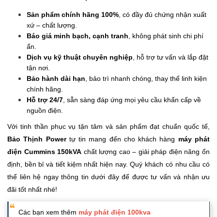
Sản phẩm chính hãng 100%
, có đầy đủ chứng nhận xuất
xứ – chất lượng.
Báo giá minh bạch, cạnh tranh
, không phát sinh chi phí
ẩn.
Dịch vụ kỹ thuật chuyên nghiệp
, hỗ trợ tư vấn và lắp đặt
tận nơi.
Bảo hành dài hạn
, bảo trì nhanh chóng, thay thế linh kiện
chính hãng.
Hỗ trợ 24/7
, sẵn sàng đáp ứng mọi yêu cầu khẩn cấp về
nguồn điện.
Với tinh thần phục vụ tận tâm và sản phẩm đạt chuẩn quốc tế,
Bảo Thịnh Power
tự tin mang đến cho khách hàng
máy phát
điện Cummins 150kVA
chất lượng cao – giải pháp điện năng ổn
định, bền bỉ và tiết kiệm nhất hiện nay. Quý khách có nhu cầu có
thể liên hệ ngay thông tin dưới đây để được tư vấn và nhận ưu
đãi tốt nhất nhé!
Các bạn xem thêm
máy phát điện 100kva