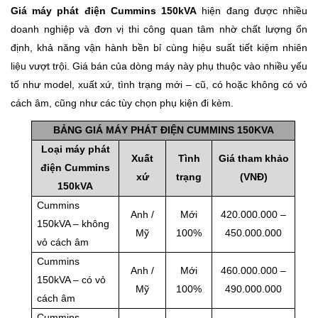
Giá máy phát điện Cummins 150kVA
hiện đang được nhiều
doanh nghiệp và đơn vị thi công quan tâm nhờ chất lượng ổn
định, khả năng vận hành bền bỉ cùng hiệu suất tiết kiệm nhiên
liệu vượt trội. Giá bán của dòng máy này phụ thuộc vào nhiều yếu
tố như model, xuất xứ, tình trạng mới – cũ, có hoặc không có vỏ
cách âm, cũng như các tùy chọn phụ kiện đi kèm.
BẢNG GIÁ MÁY PHÁT ĐIỆN CUMMINS 150KVA
Loại máy phát
Xuất
Tình
Giá tham khảo
điện Cummins
xứ
trạng
(VNĐ)
150kVA
Cummins
Anh /
Mới
420.000.000 –
150kVA – không
Mỹ
100%
450.000.000
vỏ cách âm
Cummins
Anh /
Mới
460.000.000 –
150kVA – có vỏ
Mỹ
100%
490.000.000
cách âm
Cummins