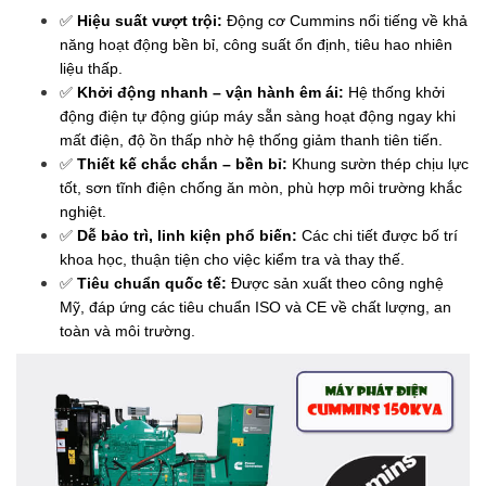
✅
Hiệu suất vượt trội:
Động cơ Cummins nổi tiếng về khả
năng hoạt động bền bỉ, công suất ổn định, tiêu hao nhiên
liệu thấp.
✅
Khởi động nhanh – vận hành êm ái:
Hệ thống khởi
động điện tự động giúp máy sẵn sàng hoạt động ngay khi
mất điện, độ ồn thấp nhờ hệ thống giảm thanh tiên tiến.
✅
Thiết kế chắc chắn – bền bỉ:
Khung sườn thép chịu lực
tốt, sơn tĩnh điện chống ăn mòn, phù hợp môi trường khắc
nghiệt.
✅
Dễ bảo trì, linh kiện phổ biến:
Các chi tiết được bố trí
khoa học, thuận tiện cho việc kiểm tra và thay thế.
✅
Tiêu chuẩn quốc tế:
Được sản xuất theo công nghệ
Mỹ, đáp ứng các tiêu chuẩn ISO và CE về chất lượng, an
toàn và môi trường.