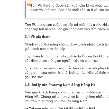
Tôn PU thường được sản xuất cầu kì và phức tạp 
đoạn và khó hơn. Các hóa chất cần xử lí và các h
Tôn PU được sản xuất trực tiếp tại nhà máy trước khi 
chọn lớp tôn nền sau đó gia công dán vào tấm cách n
3.4 Về giá thành
Chính vì có khả năng chống cháy, cách nhiệt, cách â
giá thành cao hơn tôn xốp.
Tuy nhiên Những phần nhỏ, phần bị lỗi của tôn PU hầ
tiết kiệm được thời gian nghiên cứu và chọn lựa.
Qua những so sánh trên, chắc hẳn các bạn đã phân bi
công trình của mình rồi phải không nào. Nếu có thắc
gọi Hot line:……..
3.5 Đại lý tôn Phương Nam Sông Hồng Hà
Nếu quý khách hàng có nhu cầu sử dụng tôn cách nhi
Hồng Hà. Chúng tôi là đơn vị có kinh nghiệm nhiều nă
lớn trên thị trường như tôn Phương Nam.
a) Tại sao nên mua tôn tại Sông Hồng Hà?