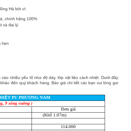
ồng Hà bởi vì:
iá, chính hãng 100%
 và đại lý
n
g hẹn
vào nhiều yếu tố như độ dày, lớp vật liệu cách nhiệt. Dưới đây
ảo đến quý khách hàng. Báo giá chi tiết các bạn vui lòng gọi
HIỆT PU PHƯƠNG NAM
ng, 9 sóng vuông )
Đơn giá
(Khổ 1.07m)
114.000