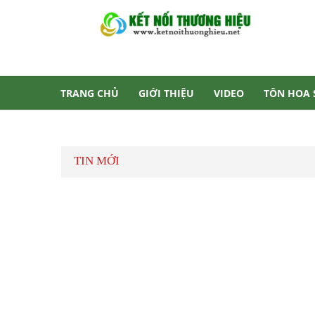
TRANG CHỦ
GIỚI THIỆU
VIDEO
TÔN HOA
TƯ VẤN
LIÊN HỆ
TIN MỚI