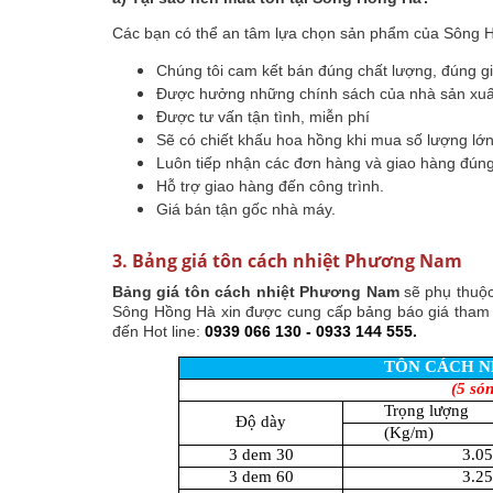
Các bạn có thể an tâm lựa chọn sản phẩm của Sông H
Chúng tôi cam kết bán đúng chất lượng, đúng g
Được hưởng những chính sách của nhà sản xuất
Được tư vấn tận tình, miễn phí
Sẽ có chiết khấu hoa hồng khi mua số lượng lớ
Luôn tiếp nhận các đơn hàng và giao hàng đún
Hỗ trợ giao hàng đến công trình.
Giá bán tận gốc nhà máy.
3. Bảng giá tôn cách nhiệt Phương Nam
Bảng giá tôn cách nhiệt Phương Nam
sẽ phụ thuộc 
Sông Hồng Hà xin được cung cấp bảng báo giá tham kh
đến Hot line:
0939 066 130 - 0933 144 555.
TÔN CÁCH N
(5 só
Trọng lượng
Độ dày
(Kg/m)
3 dem 30
3.05
3 dem 60
3.25