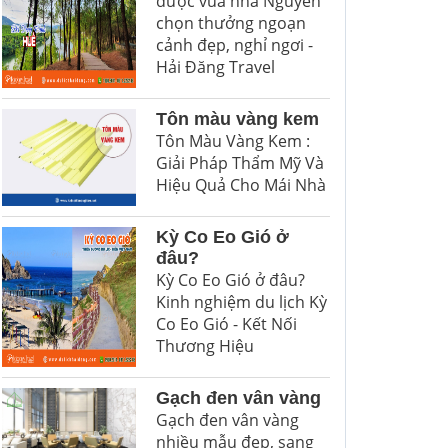
được vua nhà Nguyễn
chọn thưởng ngoạn
cảnh đẹp, nghỉ ngơi -
Hải Đăng Travel
Tôn màu vàng kem
Tôn Màu Vàng Kem :
Giải Pháp Thẩm Mỹ Và
Hiệu Quả Cho Mái Nhà
Kỳ Co Eo Gió ở
đâu?
Kỳ Co Eo Gió ở đâu?
Kinh nghiệm du lịch Kỳ
Co Eo Gió - Kết Nối
Thương Hiệu
Gạch đen vân vàng
Gạch đen vân vàng
nhiều mẫu đẹp, sang