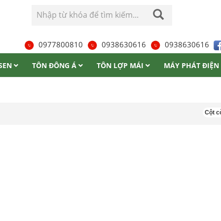
0977800810
0938630616
0938630616
 SEN
TÔN ĐÔNG Á
TÔN LỢP MÁI
MÁY PHÁT ĐIỆN
Cột cờ Lũng Cú