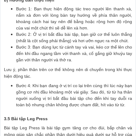
Bước 1: Bạn thực hiện động tác treo người lên thanh xà,
nắm xà đơn với lòng bàn tay hướng về phía thân người,
khoảng cách hai tay nên để bằng hoặc rộng hơn độ rộng
của vai một chút thì sẽ dễ lên xà hơn.
Bước 2: Ở vị trí bắt đầu bài tập, bạn giữ cơ thể luôn thẳng
(nhất là cột sống phải thẳng) và hơi ưỡn ngực ra một chút.
Bước 3: Bạn dùng lực từ cánh tay và vai, kéo cơ thể lên cho
đến khi đầu ngang tầm với thanh xà, cố gắng giữ khuỷu tay
gần với thân người và thở ra.
Lưu ý, phần thân trên cơ thể không nên di chuyển trong khi thực
hiện động tác.
Bước 4: Khi bạn đang ở vị trí co lại trên cùng thì lúc này bạn
gồng cơ nhị đầu khoảng một vài giây. Sau đó, từ từ hạ thân
người xuống vị trí bắt đầu bài tập cho đến khi tay duỗi ra
toàn bộ nhưng chân không được chạm đất, hít vào từ từ.
3.5 Bài tập Leg Press
Bài tập Leg Press là bài tập gym tăng cơ cho đùi, bắp chân và
mông giúp săn chắc phần thân dưới hiệu quả dưới sự hỗ trợ của