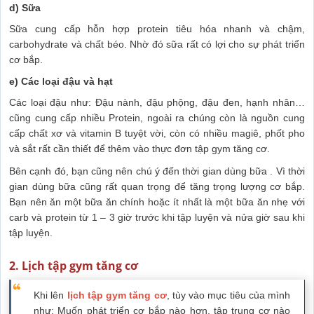
d) Sữa
Sữa cung cấp hỗn hợp protein tiêu hóa nhanh và chậm,
carbohydrate và chất béo. Nhờ đó sữa rất có lợi cho sự phát triển
cơ bắp.
e) Các loại đậu và hạt
Các loại đậu như: Đậu nành, đậu phộng, đậu đen, hạnh nhân…
cũng cung cấp nhiều Protein, ngoài ra chúng còn là nguồn cung
cấp chất xơ và vitamin B tuyệt vời, còn có nhiều magiê, phốt pho
và sắt rất cần thiết để thêm vào thực đơn tập gym tăng cơ.
Bên cạnh đó, bạn cũng nên chú ý đến thời gian dùng bữa . Vì thời
gian dùng bữa cũng rất quan trọng để tăng trọng lượng cơ bắp.
Bạn nên ăn một bữa ăn chính hoặc ít nhất là một bữa ăn nhẹ với
carb và protein từ 1 – 3 giờ trước khi tập luyện và nửa giờ sau khi
tập luyện.
2. Lịch tập gym tăng cơ
Khi lên
lịch tập gym tăng cơ
, tùy vào mục tiêu của mình
như: Muốn phát triển cơ bắp nào hơn, tập trung cơ nào