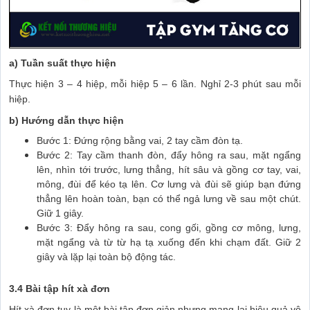
a) Tuần suất thực hiện
Thực hiện 3 – 4 hiệp, mỗi hiệp 5 – 6 lần. Nghỉ 2-3 phút sau mỗi
hiệp.
b) Hướng dẫn thực hiện
Bước 1: Đứng rộng bằng vai, 2 tay cầm đòn tạ.
Bước 2: Tay cầm thanh đòn, đẩy hông ra sau, mặt ngẩng
lên, nhìn tới trước, lưng thẳng, hít sâu và gồng cơ tay, vai,
mông, đùi để kéo tạ lên. Cơ lưng và đùi sẽ giúp bạn đứng
thẳng lên hoàn toàn, bạn có thể ngả lưng về sau một chút.
Giữ 1 giây.
Bước 3: Đẩy hông ra sau, cong gối, gồng cơ mông, lưng,
mặt ngẩng và từ từ hạ tạ xuống đến khi chạm đất. Giữ 2
giây và lặp lại toàn bộ động tác.
3.4 Bài tập hít xà đơn
Hít xà đơn tuy là một bài tập đơn giản nhưng mang lại hiệu quả vô