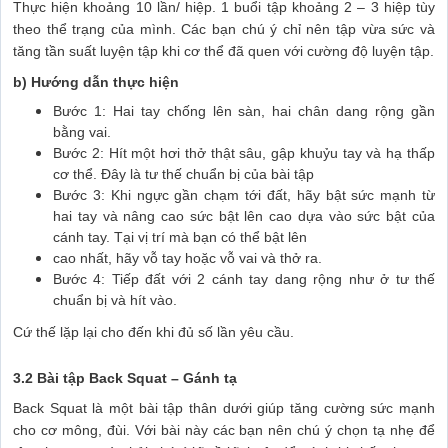
Thực hiện khoảng 10 lần/ hiệp. 1 buổi tập khoảng 2 – 3 hiệp tùy
theo thể trạng của mình. Các bạn chú ý chỉ nên tập vừa sức và
tăng tần suất luyện tập khi cơ thể đã quen với cường độ luyện tập.
b) Hướng dẫn thực hiện
Bước 1: Hai tay chống lên sàn, hai chân dang rộng gần
bằng vai.
Bước 2: Hít một hơi thở thật sâu, gập khuỷu tay và hạ thấp
cơ thể. Đây là tư thế chuẩn bị của bài tập
Bước 3: Khi ngực gần chạm tới đất, hãy bật sức mạnh từ
hai tay và nâng cao sức bật lên cao dựa vào sức bật của
cánh tay. Tại vị trí mà bạn có thể bật lên
cao nhất, hãy vỗ tay hoặc vỗ vai và thở ra.
Bước 4: Tiếp đất với 2 cánh tay dang rộng như ở tư thế
chuẩn bị và hít vào.
Cứ thế lặp lại cho đến khi đủ số lần yêu cầu.
3.2 Bài tập Back Squat – Gánh tạ
Back Squat là một bài tập thân dưới giúp tăng cường sức mạnh
cho cơ mông, đùi. Với bài này các bạn nên chú ý chọn tạ nhẹ để