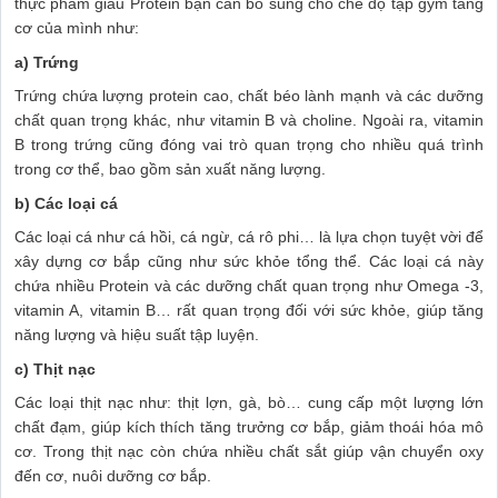
thực phẩm giàu Protein bạn cần bổ sung cho chế độ tập gym tăng
cơ của mình như:
a) Trứng
Trứng chứa lượng protein cao, chất béo lành mạnh và các dưỡng
chất quan trọng khác, như vitamin B và choline. Ngoài ra, vitamin
B trong trứng cũng đóng vai trò quan trọng cho nhiều quá trình
trong cơ thể, bao gồm sản xuất năng lượng.
b) Các loại cá
Các loại cá như cá hồi, cá ngừ, cá rô phi… là lựa chọn tuyệt vời để
xây dựng cơ bắp cũng như sức khỏe tổng thể. Các loại cá này
chứa nhiều Protein và các dưỡng chất quan trọng như Omega -3,
vitamin A, vitamin B… rất quan trọng đối với sức khỏe, giúp tăng
năng lượng và hiệu suất tập luyện.
c) Thịt nạc
Các loại thịt nạc như: thịt lợn, gà, bò… cung cấp một lượng lớn
chất đạm, giúp kích thích tăng trưởng cơ bắp, giảm thoái hóa mô
cơ. Trong thịt nạc còn chứa nhiều chất sắt giúp vận chuyển oxy
đến cơ, nuôi dưỡng cơ bắp.