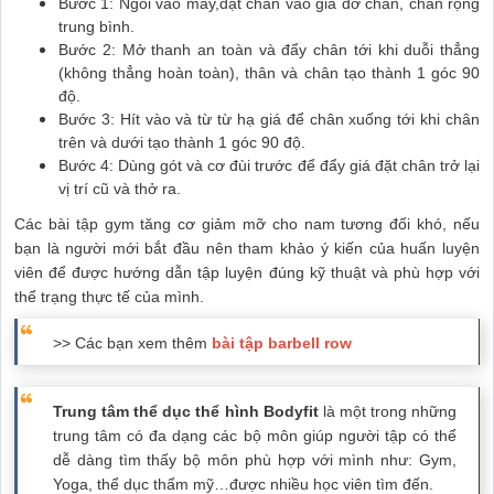
Bước 1: Ngồi vào máy,đặt chân vào giá đỡ chân, chân rộng
trung bình.
Bước 2: Mở thanh an toàn và đẩy chân tới khi duỗi thẳng
(không thẳng hoàn toàn), thân và chân tạo thành 1 góc 90
độ.
Bước 3: Hít vào và từ từ hạ giá để chân xuống tới khi chân
trên và dưới tạo thành 1 góc 90 độ.
Bước 4: Dùng gót và cơ đùi trước để đẩy giá đặt chân trở lại
vị trí cũ và thở ra.
Các bài tập gym tăng cơ giảm mỡ cho nam tương đối khó, nếu
bạn là người mới bắt đầu nên tham khảo ý kiến của huấn luyện
viên để được hướng dẫn tập luyện đúng kỹ thuật và phù hợp với
thể trạng thực tế của mình.
>> Các bạn xem thêm
bài tập barbell row
Trung tâm thể dục thể hình Bodyfit
là một trong những
trung tâm có đa dạng các bộ môn giúp người tập có thể
dễ dàng tìm thấy bộ môn phù hợp với mình như: Gym,
Yoga, thể dục thẩm mỹ…được nhiều học viên tìm đến.