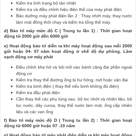
Kiểm tra tình trạng bộ tản nhiệt
Kiểm tra và điều chỉnh hiệu điện thế của máy phát điện
Bảo dưỡng máy phát điện lần 2 : Thay nhớt máy, thay nước
làm mát đồng thời chạy và kiểm tra tổng thế máy.
d) Bảo trì máy mức độ C ( Trung tu lần 1) : Thời gian hoạt
động từ 2000 giờ đến 6000 giờ
e) Hoạt động bảo trì diễn ra khi máy hoạt động sau mỗi 2000
giờ hoặc 04- 07 năm hoạt động ở chế độ dự phòng. Làm
sạch động cơ máy phát
Điều chỉnh khe hở và bôi mỡ vào bánh căng đai phần ngoài
động cơ
Kiểm tra thay thế đường ống bị hư hỏng, nứt hoặc vặn đai
Kiểm tra bình điện ( thay thế nếu bình không đủ điện)
Kiểm tra đầu phát điện
Cần thay thế các phụ tùng sau: bộ lọc nhớt và nhiên liệu, bộ
lọc nước, dây curoa, thay thế nước làm mát, ống cấp nhiên
liệu và các van ống
f) Bảo trì máy mức độ D ( Trung tu lần 2) : Thời gian hoạt
động từ 6000 giờ hoặc 07 -10 năm
g) Hoạt động bảo trì máy phát điện diễn ra khi máy hoạt động