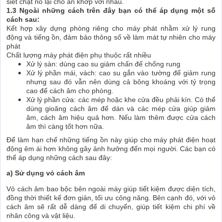
siết chặt nó lại cho ăn khớp với nhau.
1.3 Ngoài những cách trên đây bạn có thể áp dụng một số
cách sau:
Kết hợp xây dựng phòng riêng cho máy phát nhằm xử lý rung
động và tiếng ồn, đảm bảo thông số về làm mát tự nhiên cho máy
phát
Chất lượng máy phát điện phụ thuộc rất nhiều
Xử lý sàn: dùng cao su giảm chấn để chống rung
Xử lý phần mái, vách: cao su gắn vào tường để giảm rung
nhưng sau đó vẫn nên dùng cả bông khoáng với tỷ trọng
cao để cách âm cho phòng.
Xử lý phần cửa: các mép hoặc khe cửa đều phải kín. Có thể
dùng gioăng cách âm để dán và các mép cửa giúp giảm
âm, cách âm hiệu quả hơn. Nếu làm thêm được cửa cách
âm thì càng tốt hơn nữa.
Để làm hạn chế những tiếng ồn này giúp cho máy phát điện hoạt
động êm ái hơn không gây ảnh hưởng đến mọi người. Các bạn có
thể áp dụng những cách sau đây:
a) Sử dụng vỏ cách âm
Vỏ cách âm bao bộc bên ngoài máy giúp tiết kiệm được diện tích,
đồng thời thiết kế đơn giản, tối ưu công năng. Bên cạnh đó, với vỏ
cách âm sẽ rất dễ dàng để di chuyển, giúp tiết kiệm chi phí về
nhân công và vật liệu.