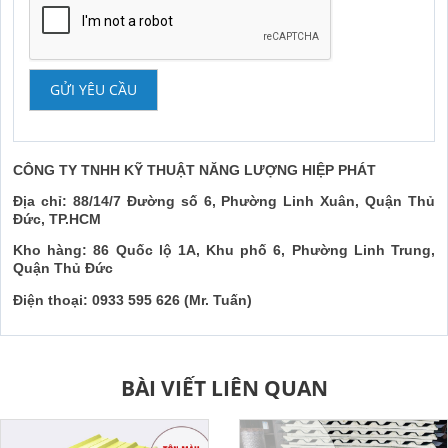
GỬI YÊU CẦU
CÔNG TY TNHH KỸ THUẬT NĂNG LƯỢNG HIỆP PHÁT
Địa chỉ: 88/14/7 Đường số 6, Phường Linh Xuân, Quận Thủ
Đức, TP.HCM
Kho hàng: 86 Quốc lộ 1A, Khu phố 6, Phường Linh Trung,
Quận Thủ Đức
Điện thoại: 0933 595 626 (Mr. Tuấn)
BÀI VIẾT LIÊN QUAN