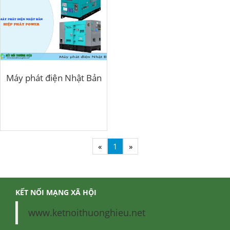
Máy phát điện Nhật Bản
«
1
»
KẾT NỐI MẠNG XÃ HỘI
www.ketnoithuonghieu.net