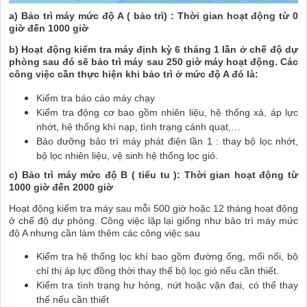
a) Bảo trì máy mức độ A ( bảo trì) : Thời gian hoạt động từ 0
giờ đến 1000 giờ
b) Hoạt động kiểm tra máy định kỳ 6 tháng 1 lần ở chế độ dự
phòng sau đó sẽ bảo trì máy sau 250 giờ máy hoạt động. Các
công việc cần thực hiện khi bảo trì ở mức độ A đó là:
Kiểm tra báo cáo máy chạy
Kiểm tra động cơ bao gồm nhiên liệu, hệ thống xả, áp lực
nhớt, hệ thống khí nạp, tình trạng cánh quạt,…
Bảo dưỡng bảo trì máy phát điện lần 1 : thay bộ lọc nhớt,
bộ lọc nhiên liệu, vệ sinh hệ thống lọc gió.
c) Bảo trì máy mức độ B ( tiểu tu ): Thời gian hoạt động từ
1000 giờ đến 2000 giờ
Hoạt động kiểm tra máy sau mỗi 500 giờ hoặc 12 tháng hoạt động
ở chế độ dự phòng. Công việc lặp lại giống như bảo trì máy mức
độ A nhưng cần làm thêm các công việc sau
Kiểm tra hệ thống lọc khí bao gồm đường ống, mối nối, bộ
chỉ thị áp lực đồng thời thay thế bộ lọc gió nếu cần thiết.
Kiểm tra tình trạng hư hỏng, nứt hoặc vặn đai, có thể thay
thế nếu cần thiết