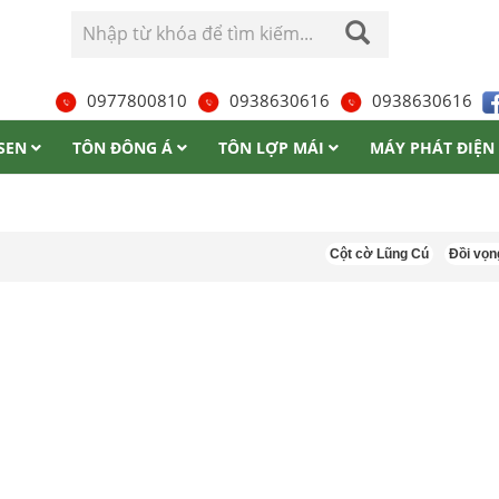
0977800810
0938630616
0938630616
 SEN
TÔN ĐÔNG Á
TÔN LỢP MÁI
MÁY PHÁT ĐIỆN
Cột cờ Lũng Cú
Đồi vọng cảnh H