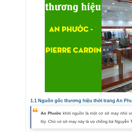
1.1 Nguồn gốc thương hiệu thời trang An P
An Phước
khởi nguồn là một cơ sở may nhỏ v
lũy. Chủ cơ sở may này là vợ chồng bà Nguyễn T