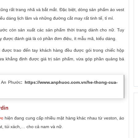
ng rất trang nhã và bắt mắt. Đặc biệt, dòng sản phẩm áo vest
ểu dáng lịch lãm và những đường cắt may rất tinh tế, tỉ mỉ.
ước còn sản xuất các sản phẩm thời trang dành cho nữ. Tuy
 được đánh giá là có phần đơn điệu, ít mẫu mã, kiểu dáng.
i được trao đến tay khách hàng đều được gói trong chiếc hộp
vừa khẳng định được giá trị sản phẩm, vừa góp phần quảng bá
g An Phước
:
https://www.anphuoc.com.vn/he-thong-cua-
rdin
ớc
hiện đang cung cấp nhiều mặt hàng khác nhau từ veston, áo
ạt, túi xách,… cho cả nam và nữ.