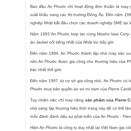
Ban đầu An Phước chỉ hoạt động đơn thuần là may g
xuất khẩu sang các thị trường Đông Âu. Đến năm 199
nghiệp Nhật bắt đầu chọn các doanh nghiệp SME tại V
Năm 1993 An Phước hợp tác cùng Nissho Iwai Corp 
áo Jacket nổi tiếng nhất của Nhật lúc bấy giờ.
Đến năm 1994, An Phước thành lập nhà máy sản xuất
nên An Phước được gia công cho thương hiệu của Phá
bậc nhất thế giới.
Đến năm 1997, từ cơ sở gia công nhỏ, An Phước có 
Phước mua bản quyền áo sơ mi nam của Pierre Cardi
Tuy nhiên việc chỉ may riêng
sản phẩm của Pierre C
nhà sáng lập thương hiệu thời trang này để có thể tậ
mốc đánh đánh dấu sự phát triển của An Phước - Pier
Hiện An Phước là công ty duy nhất tại Việt Nam gia c