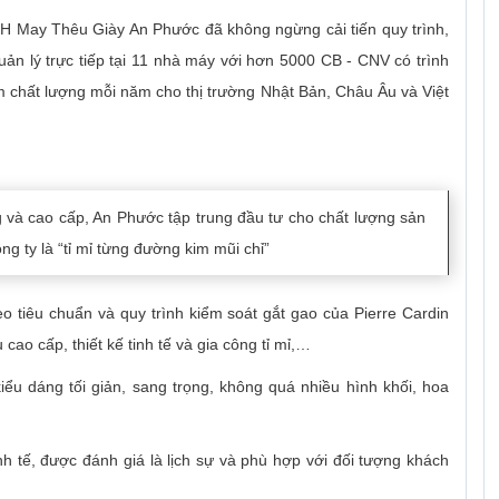
HH May Thêu Giày An Phước đã không ngừng cải tiến quy trình,
n lý trực tiếp tại 11 nhà máy với hơn 5000 CB - CNV có trình
chất lượng mỗi năm cho thị trường Nhật Bản, Châu Âu và Việt
g và cao cấp, An Phước tập trung đầu tư cho chất lượng sản
ng ty là “tỉ mỉ từng đường kim mũi chỉ”
 tiêu chuẩn và quy trình kiểm soát gắt gao của Pierre Cardin
ao cấp, thiết kế tinh tế và gia công tỉ mỉ,…
u dáng tối giản, sang trọng, không quá nhiều hình khối, hoa
nh tế, được đánh giá là lịch sự và phù hợp với đối tượng khách