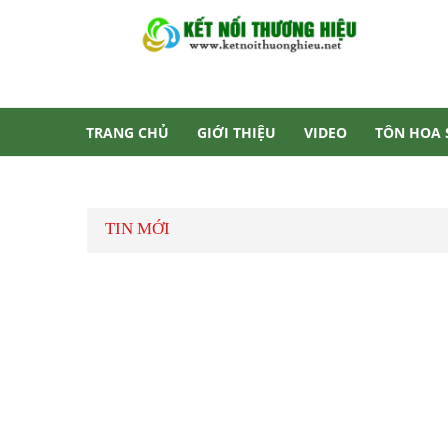
TRANG CHỦ
GIỚI THIỆU
VIDEO
TÔN HOA
TƯ VẤN
LIÊN HỆ
TIN MỚI