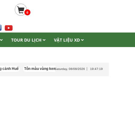
0
TOUR DU LỊCH
VẬT LIỆU XD
uế
Tôn màu vàng kem
Kỳ Co Eo Gió ở đâu?
Gạch đen vân vàng
Saturday, 08/08/2026
19:47:21