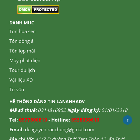
DANH MỤC
Tôn hoa sen
Tôn đông á
Tôn lợp mái
Máy phát điện
Tour du lịch
Vật liệu XD
Tư vấn
HỆ THỐNG ĐĂNG TIN LANANHADV
Mã số thuế:
0314816952
Ngày đăng ký:
01/01/2018
↑
Tel:
0977800810
- Hotline:
0938630616
Email:
denguyen.raochung@gmail.com
Địa chỉ VP:
41/7 D đường Thới Tam Thôn 12, ấp Thới