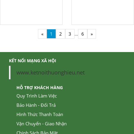
«
1
2
3
...
6
»
KẾT NỐI MẠNG XÃ HỘI
www.ketnoithuonghieu.net
HỖ TRỢ KHÁCH HÀNG
Quy Trình Làm Việc
Bảo Hành - Đổi Trả
Hình Thức Thanh Toán
Vận Chuyển - Giao Nhận
Chính Sách Bảo Mật